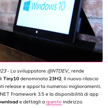
023
- Lo sviluppatore
@NTDEV_
rende
di
Tiny10
denominata
23H2
. Il nuovo rilascio
enti release e apporta numerosi miglioramenti,
NET Framework 3.5 e la disponibilità di app
ownload
e dettagli a
questo
indirizzo.