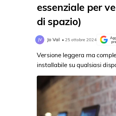
essenziale per v
di spazio)
Agg
Jo Val
• 25 ottobre 2024
JV
pr
Versione leggera ma complet
installabile su qualsiasi dispo