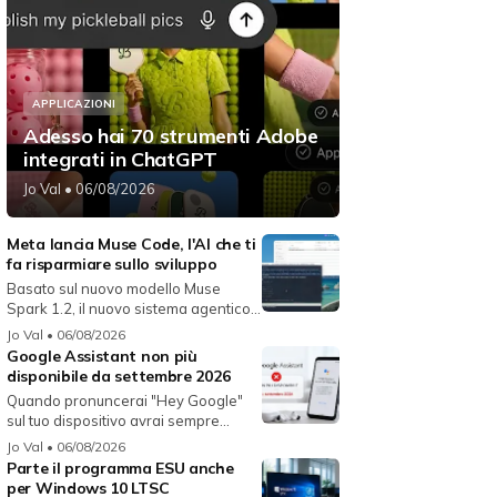
APPLICAZIONI
Adesso hai 70 strumenti Adobe
integrati in ChatGPT
Jo Val
• 06/08/2026
Meta lancia Muse Code, l'AI che ti
fa risparmiare sullo sviluppo
Basato sul nuovo modello Muse
Spark 1.2, il nuovo sistema agentico
fun...
Jo Val
• 06/08/2026
Google Assistant non più
disponibile da settembre 2026
Quando pronuncerai "Hey Google"
sul tuo dispositivo avrai sempre
Gemin...
Jo Val
• 06/08/2026
Parte il programma ESU anche
per Windows 10 LTSC