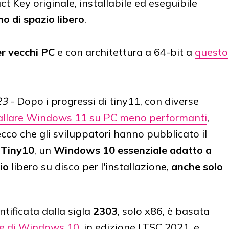
t Key originale, installabile ed eseguibile
o di spazio libero
.
r vecchi PC
e con architettura a 64-bit a
questo
23
- Dopo i progressi di tiny11, con diverse
allare Windows 11 su PC meno performanti
,
co che gli sviluppatori hanno pubblicato il
i
Tiny10
, un
Windows 10 essenziale adatto a
io
libero su disco per l'installazione,
anche solo
ntificata dalla sigla
2303
, solo x86, è basata
le di Windows 10
, in edizione LTSC 2021, e