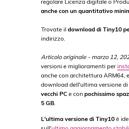
regolare Licenza digitale o Produc
anche con un quantitativo minim
Trovate il
download di Tiny10 pe
indirizzo.
Articolo originale - marzo 12, 20
versioni e miglioramenti per
inst
anche con architettura ARM64, ec
download dell'ultima versione d
vecchi PC
e con
pochissimo spaz
5 GB
.
L'ultima versione di Tiny10
è ide
sull'
ultimo aggiornamento stabi