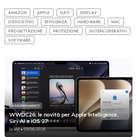
AMAZON
APPLE
DATI
DISPLAY
DISPOSITIVO
EFFICIENZA
HARDWARE
MAC
PROGETTAZIONE
PROTEZIONE
SISTEMI OPERATIVI
SOFTWARE
AGGIORNAMENTI
WWDC26: le novità per Apple Intelligence,
Siri AI e iOS 27
Jo Val
• 09/06/2026