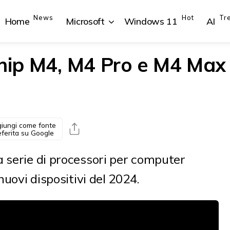
News
Hot
Tr
Home
Microsoft
Windows 11
AI
chip M4, M4 Pro e M4 Max
{{POSTS[1].LABEL}}
{{POSTS[1].LABEL}}
{{POSTS[2].LABEL}}
{{POSTS[2].LABEL}}
{{posts[1].title}}
{{posts[1].title}}
{{posts[2].title}}
{{posts[2].title}}
iungi come fonte
eferita su Google
a serie di processori per computer
nuovi dispositivi del 2024.