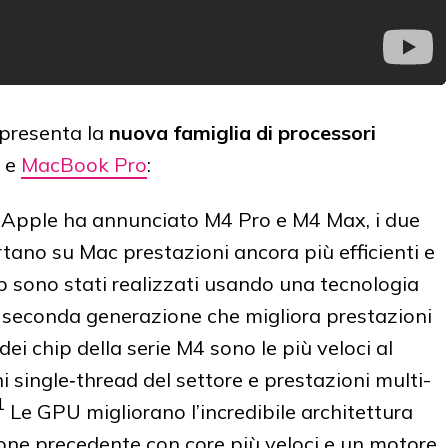
 presenta la
nuova famiglia di processori
e
MacBook Pro
:
Apple ha annunciato M4 Pro e M4 Max, i due
tano su Mac prestazioni ancora più efficienti e
hip sono stati realizzati usando una tecnologia
i seconda generazione che migliora prestazioni
ei chip della serie M4 sono le più veloci al
i single‑thread del settore e prestazioni multi-
1
Le GPU migliorano l’incredibile architettura
ione precedente con core più veloci e un motore