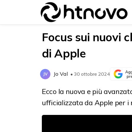
Focus sui nuovi 
di Apple
{{POSTS[0].LABEL}}
{{POSTS[0].LABEL}}
{{posts[0].title}}
{{posts[0].title}}
Agg
Jo Val
• 30 ottobre 2024
JV
pr
Ecco la nuova e più avanzat
ufficializzata da Apple per i 