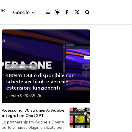
end
Google
{{POSTS[3].LABEL}}
{{POSTS[3].LABEL}}
AGGIORNAMENTI
{{posts[3].title}}
{{posts[3].title}}
Opera 134 è disponibile con
schede verticali e vecchie
estensioni funzionanti
Jo Val
• 06/08/2026
Adesso hai 70 strumenti Adobe
integrati in ChatGPT
La partnership fra Adobe e OpenAI
porta al nuovo plugin unificato per...