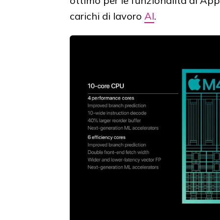
ottimo per le funzionalità di Appl
carichi di lavoro
AI
.