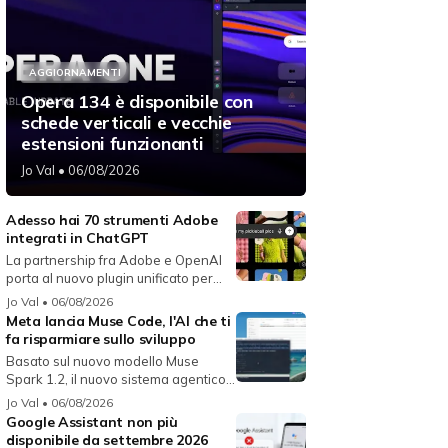
AGGIORNAMENTI
Opera 134 è disponibile con
schede verticali e vecchie
estensioni funzionanti
Jo Val
• 06/08/2026
Adesso hai 70 strumenti Adobe
integrati in ChatGPT
La partnership fra Adobe e OpenAI
porta al nuovo plugin unificato per...
Jo Val
• 06/08/2026
Meta lancia Muse Code, l'AI che ti
fa risparmiare sullo sviluppo
Basato sul nuovo modello Muse
Spark 1.2, il nuovo sistema agentico
fun...
Jo Val
• 06/08/2026
Google Assistant non più
disponibile da settembre 2026