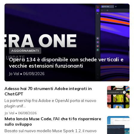
AGGIORNAMENTI
Opera 134 è disponibile con schede verticali e
vecchie estensioni funzionanti
Jo Val
• 06/08/2026
Adesso hai 70 strumenti Adobe integrati in
ChatGPT
La partnership fra Adobe e OpenAI porta al nuovo
plugin unif...
Jo Val
• 06/08/2026
Meta lancia Muse Code, l'AI che ti fa risparmiare
sullo sviluppo
Basato sul nuovo modello Muse Spark 1.2, il nuovo