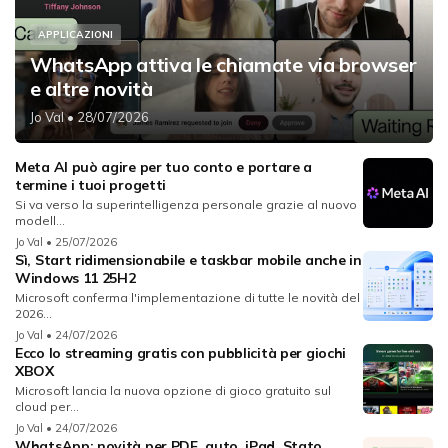
APPLICAZIONI
WhatsApp attiva le chiamate via browser
e altre novità
Jo Val
• 28/07/2026
Meta AI può agire per tuo conto e portare a
termine i tuoi progetti
Si va verso la superintelligenza personale grazie al nuovo
modell...
Jo Val
• 25/07/2026
Sì, Start ridimensionabile e taskbar mobile anche in
Windows 11 25H2
Microsoft conferma l'implementazione di tutte le novità del
2026...
Jo Val
• 24/07/2026
Ecco lo streaming gratis con pubblicità per giochi
XBOX
Microsoft lancia la nuova opzione di gioco gratuito sul
cloud per...
Jo Val
• 24/07/2026
WhatsApp: novità per PDF, auto, iPad, Stato