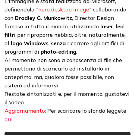
L'immagine è stata realizzata da Microsoft,
definendola "
hero desktop image
" collaborando
con
Bradley G
.
Munkowitz
, Director Design
famoso in tutto il mondo, utilizzando
laser
,
led
,
filtri
per riproporre nebbia, oltre, naturalmente,
al
logo Windows
,
senza
ricorrere agli artifici di
programmi di
photo-editing
.
Al momento non sono a conoscenza di file che
permettano di scaricarlo ed installarlo in
anteprima, ma, qualora fosse possibile, non
esiterò ad informarvi.
Restate sintonizzati e, per il momento, gustatevi
il Video.
Aggiornamento
: Per scaricare lo sfondo leggete
qui
.