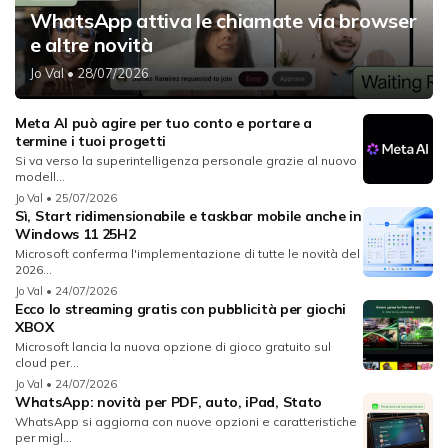
WhatsApp attiva le chiamate via browser
e altre novità
Jo Val
• 28/07/2026
Meta AI può agire per tuo conto e portare a
termine i tuoi progetti
Si va verso la superintelligenza personale grazie al nuovo
modell...
Jo Val
• 25/07/2026
Sì, Start ridimensionabile e taskbar mobile anche in
Windows 11 25H2
Microsoft conferma l'implementazione di tutte le novità del
2026...
Jo Val
• 24/07/2026
Ecco lo streaming gratis con pubblicità per giochi
XBOX
Microsoft lancia la nuova opzione di gioco gratuito sul
cloud per...
Jo Val
• 24/07/2026
WhatsApp: novità per PDF, auto, iPad, Stato
WhatsApp si aggiorna con nuove opzioni e caratteristiche
per migl...