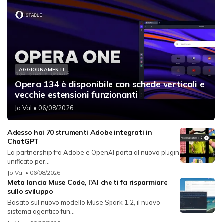
AGGIORNAMENTI
Opera 134 è disponibile con schede verticali e
vecchie estensioni funzionanti
Jo Val
• 06/08/2026
Adesso hai 70 strumenti Adobe integrati in
ChatGPT
La partnership fra Adobe e OpenAI porta al nuovo plugin
unificato per...
Jo Val
• 06/08/2026
Meta lancia Muse Code, l'AI che ti fa risparmiare
sullo sviluppo
Basato sul nuovo modello Muse Spark 1.2, il nuovo
sistema agentico fun...