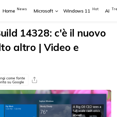
News
Hot
Tr
Home
Microsoft
Windows 11
AI
ild 14328: c'è il nuovo
o altro | Video e
{{POSTS[1].LABEL}}
{{POSTS[1].LABEL}}
{{POSTS[2].LABEL}}
{{POSTS[2].LABEL}}
{{posts[1].title}}
{{posts[1].title}}
{{posts[2].title}}
{{posts[2].title}}
ngi come fonte
erita su Google