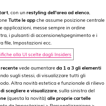
tart
, con un
restyling dell'area ad elenco
,
ione
Tutte le app
che assume posizione centrale
e applicazioni, messe sempre in ordine
stra, i pulsanti di accensione/spegnimento e i
 file, Impostazioni ecc.
che alla UI scelte dagli Insiders
 recente
vede aumentare
da 1 a 3 gli elementi
ando sugli stessi, di visualizzare tutti gli
iodo.
Altra novità estetica e funzionale di rilievo
 di scegliere e visualizzare
, sulla sinistra del
one
(questa la novità)
alle proprie cartelle
mente da Impostazioni > Personalizzazione >