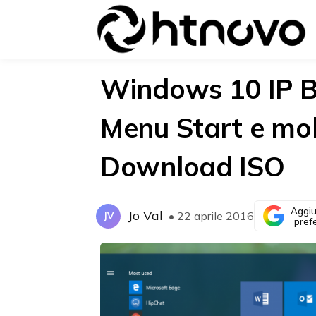
Windows 10 IP Bu
Menu Start e molt
{{POSTS[0].LABEL}}
{{POSTS[0].LABEL}}
Download ISO
{{posts[0].title}}
{{posts[0].title}}
Aggiu
Jo Val
• 22 aprile 2016
JV
pref