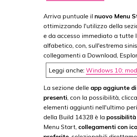
Arriva puntuale il
nuovo Menu S
ottimizzando l'utilizzo della sez
e da accesso immediato a tutte l
alfabetico, con, sull'estrema sini
collegamenti a Download, Esplora
Leggi anche:
Windows 10: modifi
La sezione delle
app aggiunte di
presenti
, con la possibilità, clicc
elementi aggiunti nell'ultimo per
della Build 14328 è la
possibilità
Menu Start,
collegamenti con ic
preferite
, selezionabili diretta