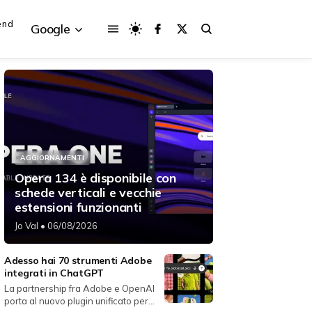
end
Google
{{POSTS[3].LABEL}}
{{POSTS[3].LABEL}}
AGGIORNAMENTI
{{posts[3].title}}
{{posts[3].title}}
Opera 134 è disponibile con
schede verticali e vecchie
estensioni funzionanti
Jo Val
• 06/08/2026
Adesso hai 70 strumenti Adobe
integrati in ChatGPT
La partnership fra Adobe e OpenAI
porta al nuovo plugin unificato per...