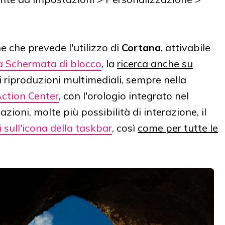
 che prevede l'utilizzo di
Cortana
, attivabile
a Schermata di blocco
, la
ricerca anche su
di riproduzioni multimediali, sempre nella
ction Center
, con l'orologio integrato nel
ioni, molte più possibilità di interazione, il
i sull'icona della taskbar
, così
come per tutte le