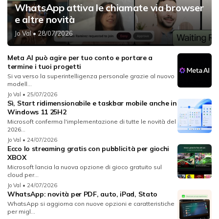
WhatsApp attiva le chiamate via browser
e altre novità
Jo Val
• 28/07/2026
Meta AI può agire per tuo conto e portare a
termine i tuoi progetti
Si va verso la superintelligenza personale grazie al nuovo
modell...
Jo Val
• 25/07/2026
Sì, Start ridimensionabile e taskbar mobile anche in
Windows 11 25H2
Microsoft conferma l'implementazione di tutte le novità del
2026...
Jo Val
• 24/07/2026
Ecco lo streaming gratis con pubblicità per giochi
XBOX
Microsoft lancia la nuova opzione di gioco gratuito sul
cloud per...
Jo Val
• 24/07/2026
WhatsApp: novità per PDF, auto, iPad, Stato
WhatsApp si aggiorna con nuove opzioni e caratteristiche
per migl...