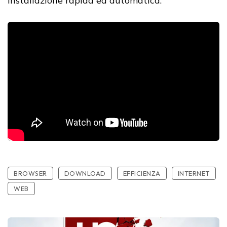
installazione rapida ed automatica.
BROWSER
DOWNLOAD
EFFICIENZA
INTERNET
WEB