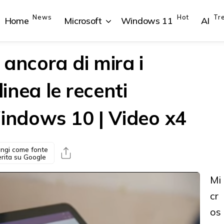
News
Hot
Tr
Home
Microsoft
Windows 11
AI
ancora di mira i
inea le recenti
{{POSTS[1].LABEL}}
{{POSTS[1].LABEL}}
{{POSTS[2].LABEL}}
{{POSTS[2].LABEL}}
Windows 10 | Video x4
{{posts[1].title}}
{{posts[1].title}}
{{posts[2].title}}
{{posts[2].title}}
ngi come fonte
erita su Google
Mi
cr
os