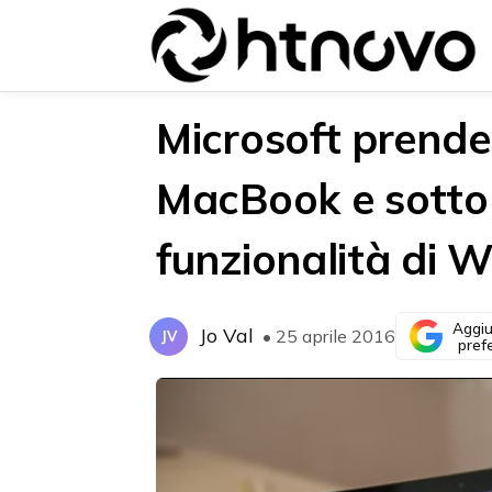
Microsoft prende 
MacBook e sottol
{{POSTS[0].LABEL}}
{{POSTS[0].LABEL}}
funzionalità di 
{{posts[0].title}}
{{posts[0].title}}
Aggiu
Jo Val
• 25 aprile 2016
JV
pref