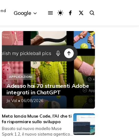
end
Google
{{POSTS[3].LABEL}}
{{POSTS[3].LABEL}}
{{posts[3].title}}
{{posts[3].title}}
APPLICAZIONI
Adesso hai 70 strumenti Adobe
integrati in ChatGPT
Jo Val
• 06/08/2026
Meta lancia Muse Code, l'AI che ti
fa risparmiare sullo sviluppo
Basato sul nuovo modello Muse
Spark 1.2, il nuovo sistema agentico