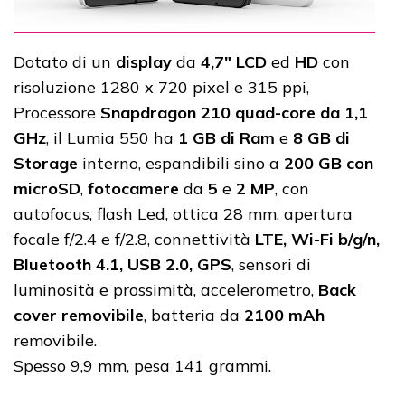
Dotato di un
display
da
4,7" LCD
ed
HD
con
risoluzione 1280 x 720 pixel e 315 ppi,
Processore
Snapdragon 210 quad-core da 1,1
GHz
, il Lumia 550 ha
1 GB di Ram
e
8 GB di
Storage
interno, espandibili sino a
200 GB con
microSD
,
fotocamere
da
5
e
2 MP
, con
autofocus, flash Led, ottica 28 mm, apertura
focale f/2.4 e f/2.8, connettività
LTE, Wi-Fi b/g/n,
Bluetooth 4.1, USB 2.0, GPS
, sensori di
luminosità e prossimità, accelerometro,
Back
cover removibile
, batteria da
2100 mAh
removibile.
Spesso 9,9 mm, pesa 141 grammi.