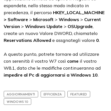
espandete, nello stesso modo indicato in
precedenza, il percorso
HKEY_LOCAL_MACHINE
> Software
>
Microsoft
>
Windows
>
Current
Version
>
Windows Update
>
OSUpgrade
,
create un nuovo Valore DWORD, chiamatelo
Reservations
Allowed
e assgnategli valore
0
.
A questo punto, potrete tornare ad utilizzare
con serenità il vostro W7 così
come
il vostro
W8.1, dato che le modifiche continueranno ad
impedire al Pc di aggiornarsi a Windows 10
.
AGGIORNAMENTI
EFFICIENZA
FEATURED
WINDOWS 10