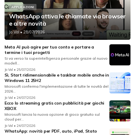
APPLICAZIONI
WhatsApp attiva le chiamate via browser
e altre novità
Jo Val
• 28/07/2026
Meta AI può agire per tuo conto e portare a
termine i tuoi progetti
Si va verso la superintelligenza personale grazie al nuovo
modell...
Jo Val
• 25/07/2026
Sì, Start ridimensionabile e taskbar mobile anche in
Windows 11 25H2
Microsoft conferma l'implementazione di tutte le novità del
2026...
Jo Val
• 24/07/2026
Ecco lo streaming gratis con pubblicità per giochi
XBOX
Microsoft lancia la nuova opzione di gioco gratuito sul
cloud per...
Jo Val
• 24/07/2026
WhatsApp: novità per PDF, auto, iPad, Stato