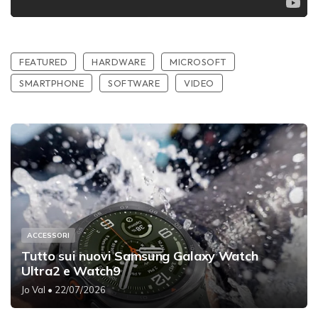
FEATURED
HARDWARE
MICROSOFT
SMARTPHONE
SOFTWARE
VIDEO
ACCESSORI
Tutto sui nuovi Samsung Galaxy Watch
Ultra2 e Watch9
Jo Val
• 22/07/2026