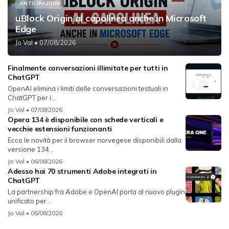
ANTICIPAZIONI
uBlock Origin al capolinea anche in Microsoft
Edge
Jo Val
• 07/08/2026
Finalmente conversazioni illimitate per tutti in
ChatGPT
OpenAI elimina i limiti delle conversazioni testuali in
ChatGPT per i...
Jo Val
• 07/08/2026
Opera 134 è disponibile con schede verticali e
vecchie estensioni funzionanti
Ecco le novità per il browser norvegese disponibili dalla
versione 134...
Jo Val
• 06/08/2026
Adesso hai 70 strumenti Adobe integrati in
ChatGPT
La partnership fra Adobe e OpenAI porta al nuovo plugin
unificato per...
Jo Val
• 06/08/2026