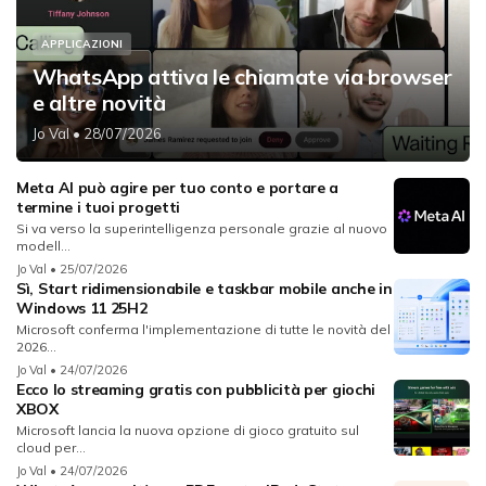
APPLICAZIONI
WhatsApp attiva le chiamate via browser
e altre novità
Jo Val
• 28/07/2026
Meta AI può agire per tuo conto e portare a
termine i tuoi progetti
Si va verso la superintelligenza personale grazie al nuovo
modell...
Jo Val
• 25/07/2026
Sì, Start ridimensionabile e taskbar mobile anche in
Windows 11 25H2
Microsoft conferma l'implementazione di tutte le novità del
2026...
Jo Val
• 24/07/2026
Ecco lo streaming gratis con pubblicità per giochi
XBOX
Microsoft lancia la nuova opzione di gioco gratuito sul
cloud per...
Jo Val
• 24/07/2026