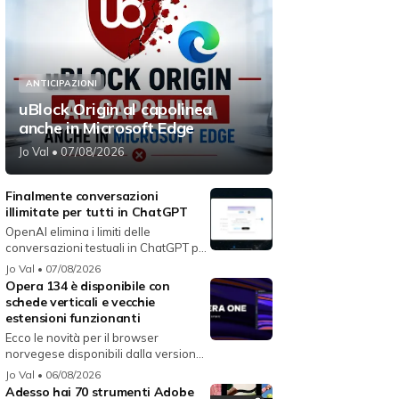
ANTICIPAZIONI
uBlock Origin al capolinea
anche in Microsoft Edge
Jo Val
• 07/08/2026
Finalmente conversazioni
illimitate per tutti in ChatGPT
OpenAI elimina i limiti delle
conversazioni testuali in ChatGPT per
i...
Jo Val
• 07/08/2026
Opera 134 è disponibile con
schede verticali e vecchie
estensioni funzionanti
Ecco le novità per il browser
norvegese disponibili dalla versione
134...
Jo Val
• 06/08/2026
Adesso hai 70 strumenti Adobe