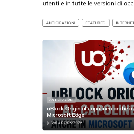
utenti e in tutte le versioni di a
ANTICIPAZIONI
FEATURED
INTERNE
ANTICIPAZIONI
uBlock Origin al capolinea anche in
Microsoft Edge
Jo Val
• 07/08/2026