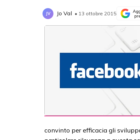
Agg
Jo Val
• 13 ottobre 2015
JV
pr
convinto per efficacia gli svilup