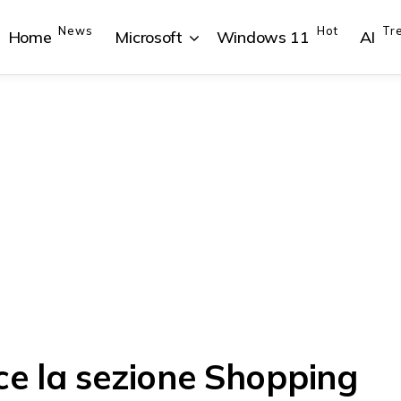
News
Hot
Tr
Home
Microsoft
Windows 11
AI
{{POSTS[1].LABEL}}
{{POSTS[1].LABEL}}
{{POSTS[2].LABEL}}
{{POSTS[2].LABEL}}
{{posts[1].title}}
{{posts[1].title}}
{{posts[2].title}}
{{posts[2].title}}
ce la sezione Shopping