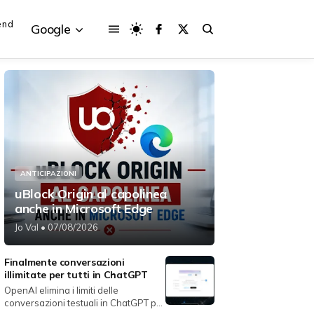
end
Google
{{POSTS[3].LABEL}}
{{POSTS[3].LABEL}}
{{posts[3].title}}
{{posts[3].title}}
ANTICIPAZIONI
uBlock Origin al capolinea
anche in Microsoft Edge
Jo Val
• 07/08/2026
Finalmente conversazioni
illimitate per tutti in ChatGPT
OpenAI elimina i limiti delle
conversazioni testuali in ChatGPT per