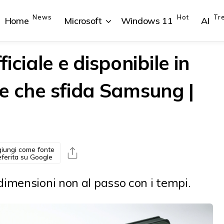
News
Hot
Tr
Home
Microsoft
Windows 11
AI
iciale e disponibile in
ole che sfida Samsung |
{{POSTS[1].LABEL}}
{{POSTS[1].LABEL}}
{{POSTS[2].LABEL}}
{{POSTS[2].LABEL}}
{{posts[1].title}}
{{posts[1].title}}
{{posts[2].title}}
{{posts[2].title}}
iungi come fonte
eferita su Google
imensioni non al passo con i tempi.