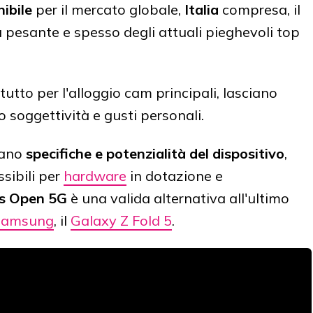
nibile
per il mercato globale,
Italia
compresa, il
più pesante e spesso degli attuali pieghevoli top
ttutto per l'alloggio cam principali, lasciano
o soggettività e gusti personali.
cano
specifiche e potenzialità del dispositivo
,
ssibili per
hardware
in dotazione e
s Open 5G
è una valida alternativa all'ultimo
Samsung
, il
Galaxy Z Fold 5
.