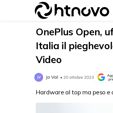
OnePlus Open, uff
Italia il pieghev
{{POSTS[0].LABEL}}
{{POSTS[0].LABEL}}
Video
{{posts[0].title}}
{{posts[0].title}}
Agg
Jo Val
• 20 ottobre 2023
JV
pr
Hardware al top ma peso e d