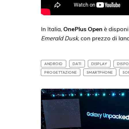
In Italia,
OnePlus Open
è disponib
Emerald Dusk
, con prezzo di lan
ANDROID
DATI
DISPLAY
DISPO
PROGETTAZIONE
SMARTPHONE
SO