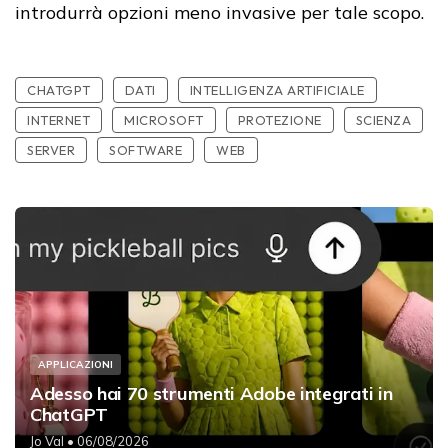
introdurrà opzioni meno invasive per tale scopo.
CHATGPT
DATI
INTELLIGENZA ARTIFICIALE
INTERNET
MICROSOFT
PROTEZIONE
SCIENZA
SERVER
SOFTWARE
WEB
APPLICAZIONI
Adesso hai 70 strumenti Adobe integrati in
ChatGPT
Jo Val
• 06/08/2026