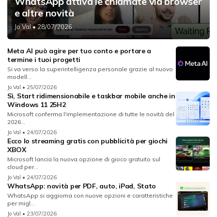
WhatsApp attiva le chiamate via browser
e altre novità
Jo Val
• 28/07/2026
Meta AI può agire per tuo conto e portare a
termine i tuoi progetti
Si va verso la superintelligenza personale grazie al nuovo
modell...
Jo Val
• 25/07/2026
Sì, Start ridimensionabile e taskbar mobile anche in
Windows 11 25H2
Microsoft conferma l'implementazione di tutte le novità del
2026...
Jo Val
• 24/07/2026
Ecco lo streaming gratis con pubblicità per giochi
XBOX
Microsoft lancia la nuova opzione di gioco gratuito sul
cloud per...
Jo Val
• 24/07/2026
WhatsApp: novità per PDF, auto, iPad, Stato
WhatsApp si aggiorna con nuove opzioni e caratteristiche
per migl...
Jo Val
• 23/07/2026