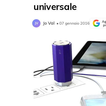
universale
Ag
Jo Val
• 07 gennaio 2016
JV
p