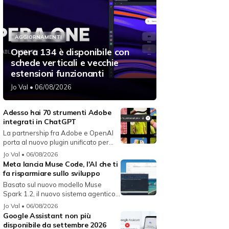
AGGIORNAMENTI
Opera 134 è disponibile con
schede verticali e vecchie
estensioni funzionanti
Jo Val
• 06/08/2026
Adesso hai 70 strumenti Adobe
integrati in ChatGPT
La partnership fra Adobe e OpenAI
porta al nuovo plugin unificato per...
Jo Val
• 06/08/2026
Meta lancia Muse Code, l'AI che ti
fa risparmiare sullo sviluppo
Basato sul nuovo modello Muse
Spark 1.2, il nuovo sistema agentico
fun...
Jo Val
• 06/08/2026
Google Assistant non più
disponibile da settembre 2026