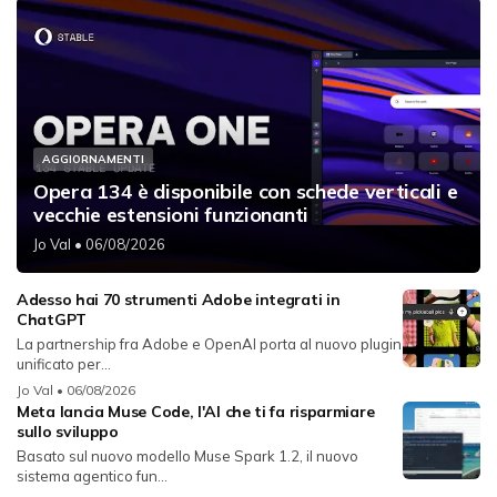
AGGIORNAMENTI
Opera 134 è disponibile con schede verticali e
vecchie estensioni funzionanti
Jo Val
• 06/08/2026
Adesso hai 70 strumenti Adobe integrati in
ChatGPT
La partnership fra Adobe e OpenAI porta al nuovo plugin
unificato per...
Jo Val
• 06/08/2026
Meta lancia Muse Code, l'AI che ti fa risparmiare
sullo sviluppo
Basato sul nuovo modello Muse Spark 1.2, il nuovo
sistema agentico fun...