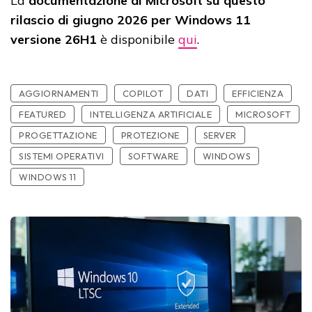
La
documentazione di Microsoft su questo
rilascio di giugno 2026 per Windows 11
versione 26H1
è disponibile
qui
.
AGGIORNAMENTI
COPILOT
DATI
EFFICIENZA
FEATURED
INTELLIGENZA ARTIFICIALE
MICROSOFT
PROGETTAZIONE
PROTEZIONE
SERVER
SISTEMI OPERATIVI
SOFTWARE
WINDOWS
WINDOWS 11