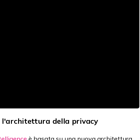
e l'architettura della privacy
telligence
è basata su una nuova architettura