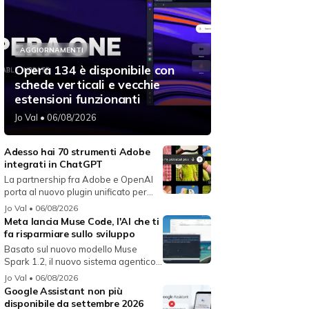
AGGIORNAMENTI
Opera 134 è disponibile con
schede verticali e vecchie
estensioni funzionanti
Jo Val
• 06/08/2026
Adesso hai 70 strumenti Adobe
integrati in ChatGPT
La partnership fra Adobe e OpenAI
porta al nuovo plugin unificato per...
Jo Val
• 06/08/2026
Meta lancia Muse Code, l'AI che ti
fa risparmiare sullo sviluppo
Basato sul nuovo modello Muse
Spark 1.2, il nuovo sistema agentico
fun...
Jo Val
• 06/08/2026
Google Assistant non più
disponibile da settembre 2026