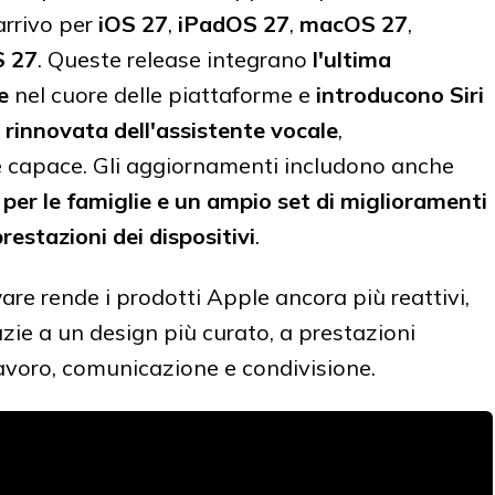
arrivo per
iOS 27
,
iPadOS 27
,
macOS 27
,
S 27
. Queste release integrano
l'ultima
e
nel cuore delle piattaforme e
introducono Siri
rinnovata dell'assistente vocale
,
e capace. Gli aggiornamenti includono anche
i per le famiglie e un ampio set di miglioramenti
prestazioni dei dispositivi
.
re rende i prodotti Apple ancora più reattivi,
azie a un design più curato, a prestazioni
lavoro, comunicazione e condivisione.