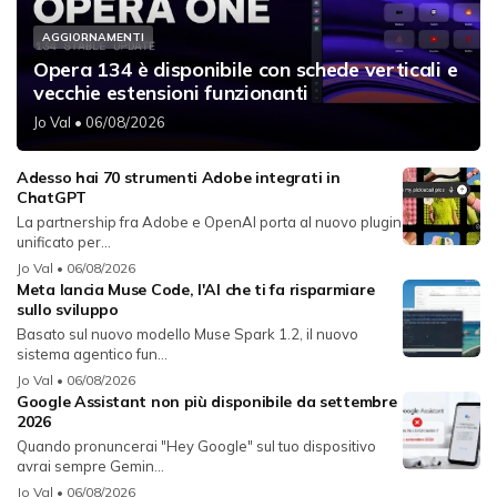
AGGIORNAMENTI
Opera 134 è disponibile con schede verticali e
vecchie estensioni funzionanti
Jo Val
• 06/08/2026
Adesso hai 70 strumenti Adobe integrati in
ChatGPT
La partnership fra Adobe e OpenAI porta al nuovo plugin
unificato per...
Jo Val
• 06/08/2026
Meta lancia Muse Code, l'AI che ti fa risparmiare
sullo sviluppo
Basato sul nuovo modello Muse Spark 1.2, il nuovo
sistema agentico fun...
Jo Val
• 06/08/2026
Google Assistant non più disponibile da settembre
2026
Quando pronuncerai "Hey Google" sul tuo dispositivo
avrai sempre Gemin...
Jo Val
• 06/08/2026