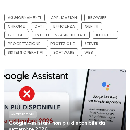
AGGIORNAMENTI
APPLICAZIONI
BROWSER
CHROME
DATI
EFFICIENZA
GEMINI
GOOGLE
INTELLIGENZA ARTIFICIALE
INTERNET
PROGETTAZIONE
PROTEZIONE
SERVER
SISTEMI OPERATIVI
SOFTWARE
WEB
ANTICIPAZIONI
Google Assistant non più disponibile da
settembre 2026