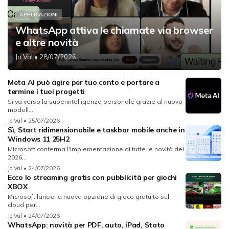
APPLICAZIONI
WhatsApp attiva le chiamate via browser
e altre novità
Jo Val
• 28/07/2026
Meta AI può agire per tuo conto e portare a
termine i tuoi progetti
Si va verso la superintelligenza personale grazie al nuovo
modell...
Jo Val
• 25/07/2026
Sì, Start ridimensionabile e taskbar mobile anche in
Windows 11 25H2
Microsoft conferma l'implementazione di tutte le novità del
2026...
Jo Val
• 24/07/2026
Ecco lo streaming gratis con pubblicità per giochi
XBOX
Microsoft lancia la nuova opzione di gioco gratuito sul
cloud per...
Jo Val
• 24/07/2026
WhatsApp: novità per PDF, auto, iPad, Stato