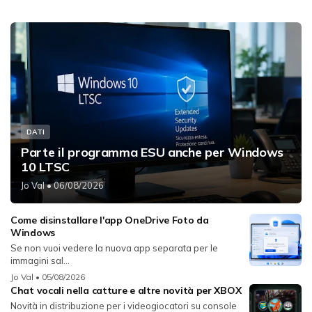
DATI
Parte il programma ESU anche per Windows
10 LTSC
Jo Val
• 06/08/2026
Come disinstallare l'app OneDrive Foto da
Windows
Se non vuoi vedere la nuova app separata per le
immagini sal...
Jo Val
• 05/08/2026
Chat vocali nella catture e altre novità per XBOX
Novità in distribuzione per i videogiocatori su console