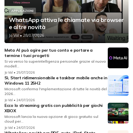
APPLICAZIONI
WhatsApp attiva le chiamate via browser
e altre novità
Jo Val
• 28/07/2026
Meta AI può agire per tuo conto e portare a
termine i tuoi progetti
Si va verso la superintelligenza personale grazie al nuovo
modell...
Jo Val
• 25/07/2026
Sì, Start ridimensionabile e taskbar mobile anche in
Windows 11 25H2
Microsoft conferma l'implementazione di tutte le novità del
2026...
Jo Val
• 24/07/2026
Ecco lo streaming gratis con pubblicità per giochi
XBOX
Microsoft lancia la nuova opzione di gioco gratuito sul
cloud per...
Jo Val
• 24/07/2026