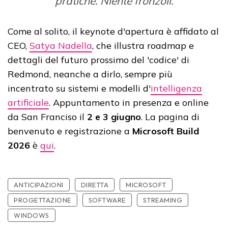
pratiche. Niente fronzoli.
Come al solito, il keynote d'apertura è affidato al
CEO,
Satya Nadella
, che illustra roadmap e
dettagli del futuro prossimo del 'codice' di
Redmond, neanche a dirlo, sempre più
incentrato su sistemi e modelli d'
intelligenza
artificiale
. Appuntamento in presenza e online
da San Franciso il
2 e 3 giugno
. La pagina di
benvenuto e registrazione a
Microsoft Build
2026
è
qui
.
ANTICIPAZIONI
DIRETTA
MICROSOFT
PROGETTAZIONE
SOFTWARE
STREAMING
WINDOWS