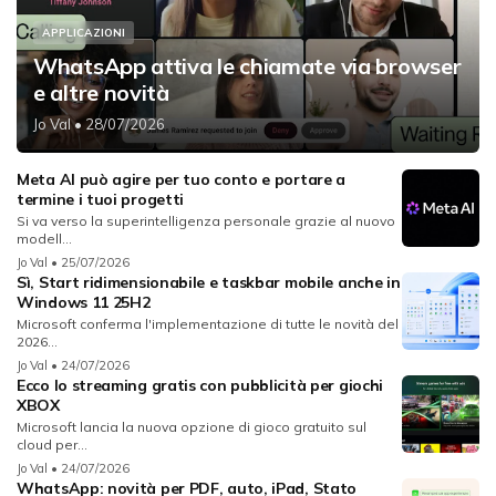
APPLICAZIONI
WhatsApp attiva le chiamate via browser
e altre novità
Jo Val
• 28/07/2026
Meta AI può agire per tuo conto e portare a
termine i tuoi progetti
Si va verso la superintelligenza personale grazie al nuovo
modell...
Jo Val
• 25/07/2026
Sì, Start ridimensionabile e taskbar mobile anche in
Windows 11 25H2
Microsoft conferma l'implementazione di tutte le novità del
2026...
Jo Val
• 24/07/2026
Ecco lo streaming gratis con pubblicità per giochi
XBOX
Microsoft lancia la nuova opzione di gioco gratuito sul
cloud per...
Jo Val
• 24/07/2026
WhatsApp: novità per PDF, auto, iPad, Stato