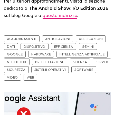
Per ulteriori approfondimenti, visita la sezione
dedicata a
The Android Show: I/O Edition 2026
sul blog Google a
questo indirizzo
.
AGGIORNAMENTI
ANTICIPAZIONI
APPLICAZIONI
DATI
DISPOSITIVO
EFFICIENZA
GEMINI
GOOGLE
HARDWARE
INTELLIGENZA ARTIFICIALE
NOTEBOOK
PROGETTAZIONE
SCIENZA
SERVER
SICUREZZA
SISTEMI OPERATIVI
SOFTWARE
VIDEO
WEB