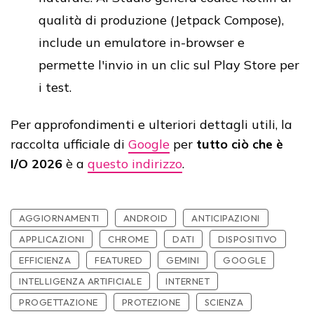
qualità di produzione (Jetpack Compose),
include un emulatore in-browser e
permette l'invio in un clic sul Play Store per
i test.
Per approfondimenti e ulteriori dettagli utili, la
raccolta ufficiale di
Google
per
tutto ciò che è
I/O 2026
è a
questo indirizzo
.
AGGIORNAMENTI
ANDROID
ANTICIPAZIONI
APPLICAZIONI
CHROME
DATI
DISPOSITIVO
EFFICIENZA
FEATURED
GEMINI
GOOGLE
INTELLIGENZA ARTIFICIALE
INTERNET
PROGETTAZIONE
PROTEZIONE
SCIENZA