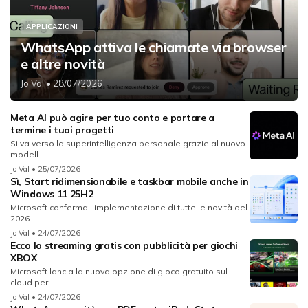
APPLICAZIONI
WhatsApp attiva le chiamate via browser
e altre novità
Jo Val
• 28/07/2026
Meta AI può agire per tuo conto e portare a
termine i tuoi progetti
Si va verso la superintelligenza personale grazie al nuovo
modell...
Jo Val
• 25/07/2026
Sì, Start ridimensionabile e taskbar mobile anche in
Windows 11 25H2
Microsoft conferma l'implementazione di tutte le novità del
2026...
Jo Val
• 24/07/2026
Ecco lo streaming gratis con pubblicità per giochi
XBOX
Microsoft lancia la nuova opzione di gioco gratuito sul
cloud per...
Jo Val
• 24/07/2026