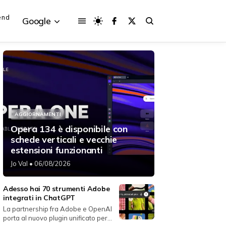
end
Google
{{POSTS[3].LABEL}}
{{POSTS[3].LABEL}}
AGGIORNAMENTI
{{posts[3].title}}
{{posts[3].title}}
Opera 134 è disponibile con
schede verticali e vecchie
estensioni funzionanti
Jo Val
• 06/08/2026
Adesso hai 70 strumenti Adobe
integrati in ChatGPT
La partnership fra Adobe e OpenAI
porta al nuovo plugin unificato per...