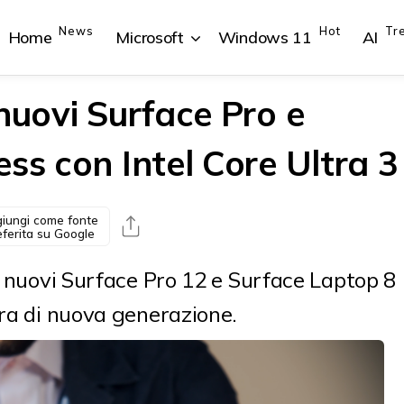
News
Hot
Tr
Home
Microsoft
Windows 11
AI
nuovi Surface Pro e
ss con Intel Core Ultra 3
{{POSTS[1].LABEL}}
{{POSTS[1].LABEL}}
{{POSTS[2].LABEL}}
{{POSTS[2].LABEL}}
{{posts[1].title}}
{{posts[1].title}}
{{posts[2].title}}
{{posts[2].title}}
iungi come fonte
eferita su Google
ei nuovi Surface Pro 12 e Surface Laptop 8
tra di nuova generazione.