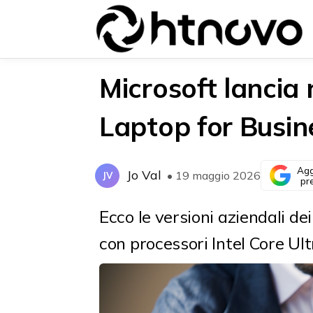
Microsoft lancia 
Laptop for Busine
{{POSTS[0].LABEL}}
{{POSTS[0].LABEL}}
{{posts[0].title}}
{{posts[0].title}}
Agg
Jo Val
• 19 maggio 2026
JV
pr
Ecco le versioni aziendali d
con processori Intel Core Ul