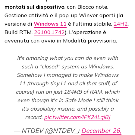
montati sul dispositivo
, con Blocco note,
Gestione attività e il pop-up Winver aperti (la
versione di
Windows 11
è l'ultima stabile,
24H2
,
Build RTM,
26100.1742
). L'operazione è
avvenuta con avvio in Modalità provvisoria.
It's amazing what you can do even with
such a "closed" system as Windows.
Somehow I managed to make Windows
11 (through tiny11 and all that stuff, of
course) run on just 184MB of RAM, which
even though it's in Safe Mode I still think
it's absolutely insane, and possibly a
record.
pic.twitter.com/IPK24LqjBJ
— NTDEV (@NTDEV_)
December 26,