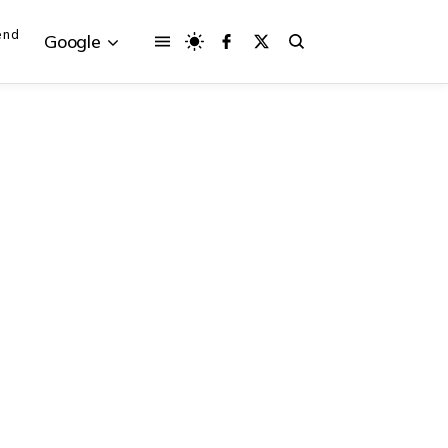
end
Google
{{POSTS[3].LABEL}}
{{POSTS[3].LABEL}}
{{posts[3].title}}
{{posts[3].title}}