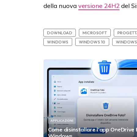
della nuova
versione 24H2
del S
DOWNLOAD
MICROSOFT
PROGETT
WINDOWS
WINDOWS 10
WINDOWS 
APPLICAZIONI
Come disinstallare l'app OneDrive
Windows