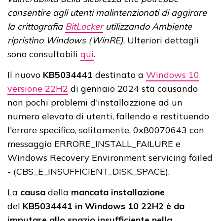
consentire agli utenti malintenzionati di aggirare
la crittografia
BitLocker
utilizzando Ambiente
ripristino Windows (WinRE)
. Ulteriori dettagli
sono consultabili
qui
.
Il nuovo
KB5034441
destinato a
Windows 10
versione 22H2
di gennaio 2024 sta causando
non pochi problemi d'installazzione ad un
numero elevato di utenti, fallendo e restituendo
l'errore specifico, solitamente, 0x80070643 con
messaggio ERRORE_INSTALL_FAILURE e
Windows Recovery Environment servicing failed
- (CBS_E_INSUFFICIENT_DISK_SPACE).
La
causa
della
mancata installazione
del
KB5034441 in Windows 10 22H2 è da
imputare allo spazio insufficiente nella