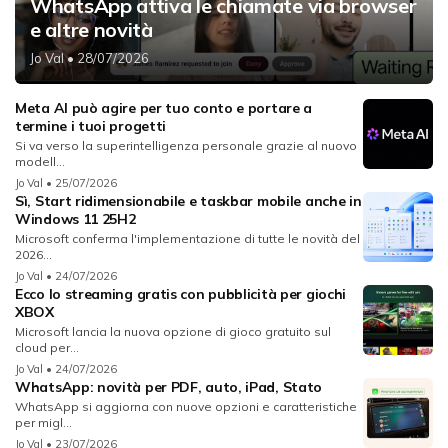
WhatsApp attiva le chiamate via browser
e altre novità
Jo Val
• 28/07/2026
Meta AI può agire per tuo conto e portare a
termine i tuoi progetti
Si va verso la superintelligenza personale grazie al nuovo
modell...
Jo Val
• 25/07/2026
Sì, Start ridimensionabile e taskbar mobile anche in
Windows 11 25H2
Microsoft conferma l'implementazione di tutte le novità del
2026...
Jo Val
• 24/07/2026
Ecco lo streaming gratis con pubblicità per giochi
XBOX
Microsoft lancia la nuova opzione di gioco gratuito sul
cloud per...
Jo Val
• 24/07/2026
WhatsApp: novità per PDF, auto, iPad, Stato
WhatsApp si aggiorna con nuove opzioni e caratteristiche
per migl...
Jo Val
• 23/07/2026