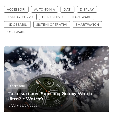
ACCESSORI
AUTONOMIA
DATI
DISPLAY
DISPLAY CURVO
DISPOSITIVO
HARDWARE
INDOSSABILI
SISTEMI OPERATIVI
SMARTWATCH
SOFTWARE
ACCESSORI
Tutto sui nuovi Samsung Galaxy Watch
Ultra2 e Watch9
Jo Val
• 22/07/2026