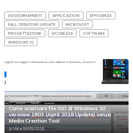
AGGIORNAMENTI
APPLICAZIONI
EFFICIENZA
FALL CREATORS UPDATE
MICROSOFT
PROGETTAZIONE
SICUREZZA
SOFTWARE
WINDOWS 10
AGGIORNAMENTI
Come scaricare file ISO di Windows 10
versione 1803 (April 2018 Update) senza
Media Creation Tool
Jo Val
• 06/05/2018