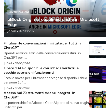
ANTICIPAZIONI
uBlock Origin al capolinea anche in Microsoft
Edge
Jo Val
• 07/08/2026
Finalmente conversazioni illimitate per tutti in
ChatGPT
OpenAI elimina i limiti delle conversazioni testuali in
ChatGPT per i...
Jo Val
• 07/08/2026
Opera 134 è disponibile con schede verticali e
vecchie estensioni funzionanti
Ecco le novità per il browser norvegese disponibili dalla
versione 134...
Jo Val
• 06/08/2026
Adesso hai 70 strumenti Adobe integrati in
ChatGPT
La partnership fra Adobe e OpenAI porta al nuovo plugin
unificato per...