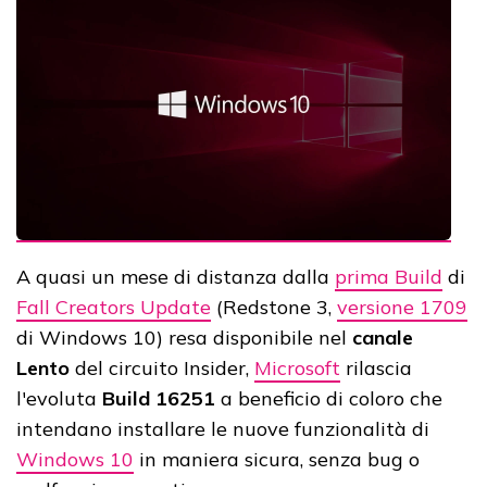
A quasi un mese di distanza dalla
prima Build
di
Fall Creators Update
(Redstone 3,
versione 1709
di Windows 10) resa disponibile nel
canale
Lento
del circuito Insider,
Microsoft
rilascia
l'evoluta
Build 16251
a beneficio di coloro che
intendano installare le nuove funzionalità di
Windows 10
in maniera sicura, senza bug o