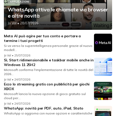
APPLICAZIONI
WhatsApp attiva le chiamate via browser
e altre novità
Jo Val
• 28/07/2026
Meta AI può agire per tuo conto e portare a
termine i tuoi progetti
Si va verso la superintelligenza personale grazie al nuovo
modell...
Jo Val
• 25/07/2026
Sì, Start ridimensionabile e taskbar mobile anche in
Windows 11 25H2
Microsoft conferma l'implementazione di tutte le novità del
2026...
Jo Val
• 24/07/2026
Ecco lo streaming gratis con pubblicità per giochi
XBOX
Microsoft lancia la nuova opzione di gioco gratuito sul
cloud per...
Jo Val
• 24/07/2026
WhatsApp: novità per PDF, auto, iPad, Stato
WhatsApp si aggiorna con nuove opzioni e caratteristiche