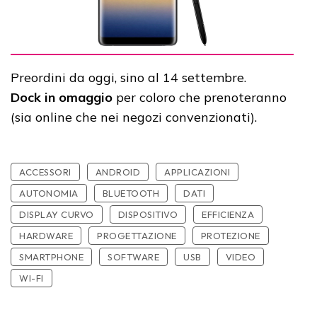
Preordini da oggi, sino al 14 settembre.
Dock in omaggio
per coloro che prenoteranno
(sia online che nei negozi convenzionati).
ACCESSORI
ANDROID
APPLICAZIONI
AUTONOMIA
BLUETOOTH
DATI
DISPLAY CURVO
DISPOSITIVO
EFFICIENZA
HARDWARE
PROGETTAZIONE
PROTEZIONE
SMARTPHONE
SOFTWARE
USB
VIDEO
WI-FI