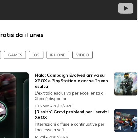
ratis da iTunes
GAMES
IOS
IPHONE
VIDEO
Halo: Campaign Evolved arriva su
XBOX e PlayStation e anche Trump
esulta
L'ex titolo esclusivo per eccellenza di
Xbox è disponibi...
HTNovo
• 28/07/2026
[Risolto] Gravi problemi per i servizi
XBOX
Interruzioni diffuse e continuative per
l'accesso a soft...
Jo Val
• 28/07/2026