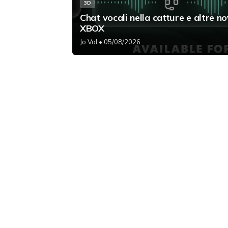
3D
Chat vocali nella catture e altre no
XBOX
Jo Val
• 05/08/2026