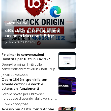
ANTICIPAZIONI
uBlock Origin al capolinea
anche in Microsoft Edge
Jo Val
• 07/08/2026
Finalmente conversazioni
illimitate per tutti in ChatGPT
OpenAI elimina i limiti delle
conversazioni testuali in ChatGPT per
i...
Jo Val
• 07/08/2026
Opera 134 è disponibile con
schede verticali e vecchie
estensioni funzionanti
Ecco le novità per il browser
norvegese disponibili dalla versione
134...
Jo Val
• 06/08/2026
Adesso hai 70 strumenti Adobe