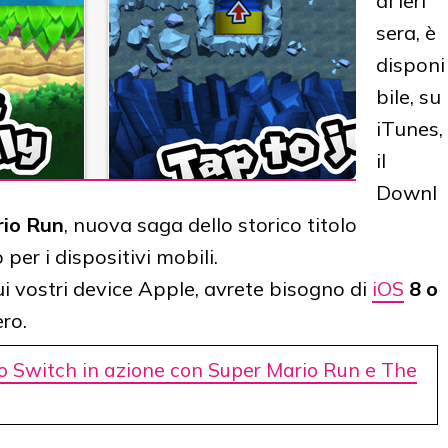
di ieri
sera, è
disponi
bile, su
iTunes,
il
Downl
rio Run
, nuova saga dello storico titolo
per i dispositivi mobili.
ui vostri device Apple, avrete bisogno di
iOS
8 o
ero.
 Switch in azione con Super Mario Run e The