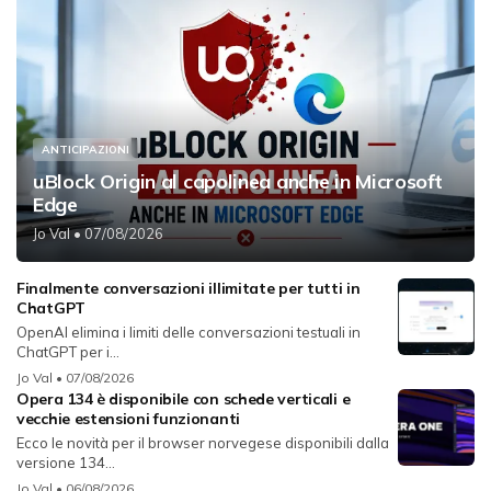
ANTICIPAZIONI
uBlock Origin al capolinea anche in Microsoft
Edge
Jo Val
• 07/08/2026
Finalmente conversazioni illimitate per tutti in
ChatGPT
OpenAI elimina i limiti delle conversazioni testuali in
ChatGPT per i...
Jo Val
• 07/08/2026
Opera 134 è disponibile con schede verticali e
vecchie estensioni funzionanti
Ecco le novità per il browser norvegese disponibili dalla
versione 134...
Jo Val
• 06/08/2026