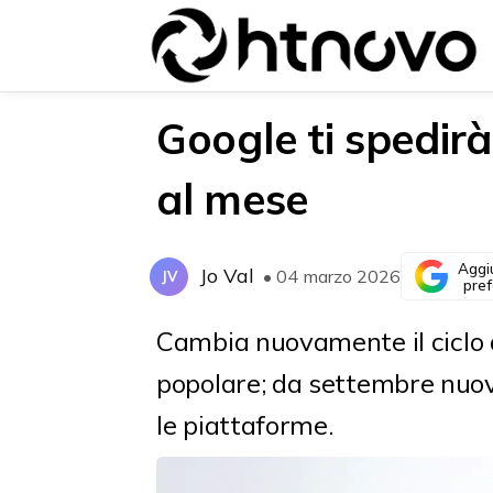
Google ti spedir
al mese
{{POSTS[0].LABEL}}
{{POSTS[0].LABEL}}
{{posts[0].title}}
{{posts[0].title}}
Aggi
Jo Val
• 04 marzo 2026
JV
pref
Cambia nuovamente il ciclo
popolare; da settembre nuov
le piattaforme.