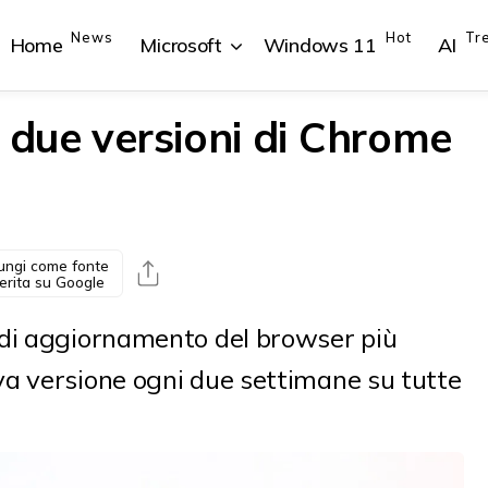
News
Hot
Tr
Home
Microsoft
Windows 11
AI
à due versioni di Chrome
{{POSTS[1].LABEL}}
{{POSTS[1].LABEL}}
{{POSTS[2].LABEL}}
{{POSTS[2].LABEL}}
{{posts[1].title}}
{{posts[1].title}}
{{posts[2].title}}
{{posts[2].title}}
ungi come fonte
erita su Google
 di aggiornamento del browser più
a versione ogni due settimane su tutte