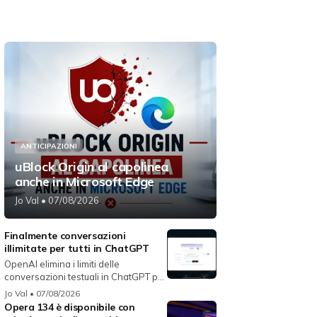
ANTICIPAZIONI
uBlock Origin al capolinea
anche in Microsoft Edge
Jo Val
• 07/08/2026
Finalmente conversazioni
illimitate per tutti in ChatGPT
OpenAI elimina i limiti delle
conversazioni testuali in ChatGPT per
i...
Jo Val
• 07/08/2026
Opera 134 è disponibile con