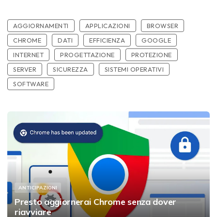
AGGIORNAMENTI
APPLICAZIONI
BROWSER
CHROME
DATI
EFFICIENZA
GOOGLE
INTERNET
PROGETTAZIONE
PROTEZIONE
SERVER
SICUREZZA
SISTEMI OPERATIVI
SOFTWARE
ANTICIPAZIONI
Presto aggiornerai Chrome senza dover
riavviare