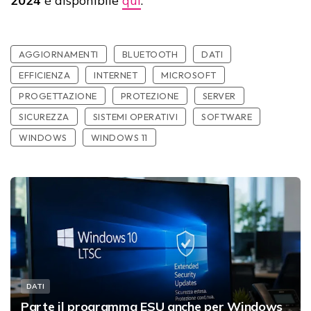
2024
è disponibile
qui
.
AGGIORNAMENTI
BLUETOOTH
DATI
EFFICIENZA
INTERNET
MICROSOFT
PROGETTAZIONE
PROTEZIONE
SERVER
SICUREZZA
SISTEMI OPERATIVI
SOFTWARE
WINDOWS
WINDOWS 11
DATI
Parte il programma ESU anche per Windows