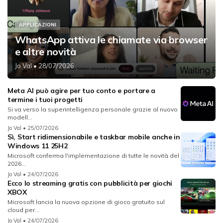
APPLICAZIONI
WhatsApp attiva le chiamate via browser
e altre novità
Jo Val
• 28/07/2026
Meta AI può agire per tuo conto e portare a
termine i tuoi progetti
Si va verso la superintelligenza personale grazie al nuovo
modell...
Jo Val
• 25/07/2026
Sì, Start ridimensionabile e taskbar mobile anche in
Windows 11 25H2
Microsoft conferma l'implementazione di tutte le novità del
2026...
Jo Val
• 24/07/2026
Ecco lo streaming gratis con pubblicità per giochi
XBOX
Microsoft lancia la nuova opzione di gioco gratuito sul
cloud per...
Jo Val
• 24/07/2026