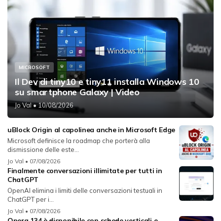
MICROSOFT
Il Dev di tiny10 e tiny11 installa Windows 10
su smartphone Galaxy | Video
Jo Val
• 10/08/2026
uBlock Origin al capolinea anche in Microsoft Edge
Microsoft definisce la roadmap che porterà alla
dismissione delle este...
Jo Val
• 07/08/2026
Finalmente conversazioni illimitate per tutti in
ChatGPT
OpenAI elimina i limiti delle conversazioni testuali in
ChatGPT per i...
Jo Val
• 07/08/2026
Opera 134 è disponibile con schede verticali e