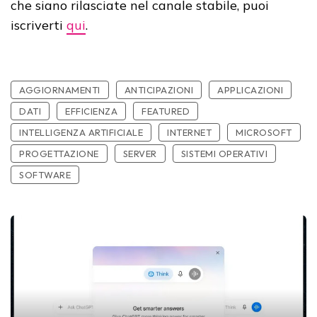
che siano rilasciate nel canale stabile, puoi
iscriverti
qui
.
AGGIORNAMENTI
ANTICIPAZIONI
APPLICAZIONI
DATI
EFFICIENZA
FEATURED
INTELLIGENZA ARTIFICIALE
INTERNET
MICROSOFT
PROGETTAZIONE
SERVER
SISTEMI OPERATIVI
SOFTWARE