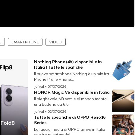
E
SMARTPHONE
VIDEO
Nothing Phone (4b) disponibile in
Italia | Tutte le spcifiche
Il nuovo smartphone Nothing è un mix fra
Phone (4a) e Phone...
Jo Val
• 07/07/2026
HONOR Magic V6 disponibile in Italia
Il pieghevole più sottile al mondo monta
una batteria da 6.6...
Jo Val
• 02/07/2026
Tutte le specifiche di OPPO Reno16
 Fold8
Series
La fascia media di OPPO arriva in Italia
con tre nuovi model...