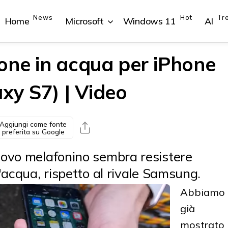
News
Hot
Tr
Home
Microsoft
Windows 11
AI
one in acqua per iPhone
xy S7) | Video
{{POSTS[1].LABEL}}
{{POSTS[1].LABEL}}
{{POSTS[2].LABEL}}
{{POSTS[2].LABEL}}
{{posts[1].title}}
{{posts[1].title}}
{{posts[2].title}}
{{posts[2].title}}
Aggiungi come fonte
preferita su Google
nuovo melafonino sembra resistere
l'acqua, rispetto al rivale Samsung.
Abbiamo
già
mostrato