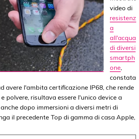
video di
resistenz
a
all'acqua
di diversi
smartph
one
,
constata
ad avere l'ambita certificazione IP68, che rende
 polvere, risultava essere l'unico device a
 anche dopo immersioni a diversi metri di
unga il precedente Top di gamma di casa Apple,