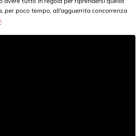
avere tutto in regola per riprendersi quella
, per poco tempo, all'agguerrita concorrenza
e
.