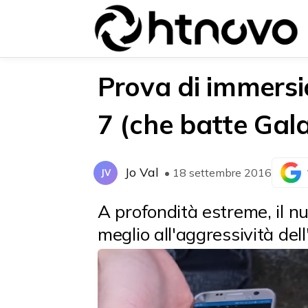
Prova di immersi
7 (che batte Gala
{{POSTS[0].LABEL}}
{{POSTS[0].LABEL}}
{{posts[0].title}}
{{posts[0].title}}
Jo Val
• 18 settembre 2016
JV
A profondità estreme, il 
meglio all'aggressività del