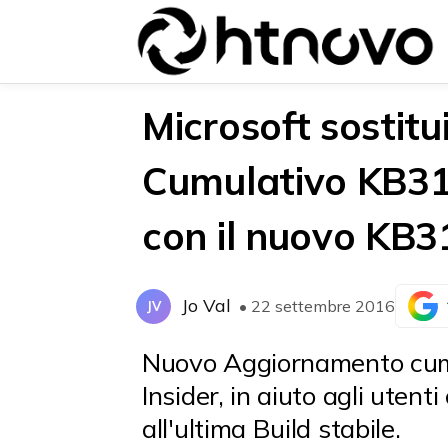
Microsoft sostit
Cumulativo KB3
{{POSTS[0].LABEL}}
{{POSTS[0].LABEL}}
con il nuovo KB
{{posts[0].title}}
{{posts[0].title}}
Jo Val
• 22 settembre 2016
JV
Nuovo Aggiornamento cum
Insider, in aiuto agli uten
all'ultima Build stabile.