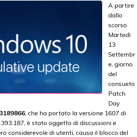
A partire
dallo
scorso
Martedì
13
Settembr
e, giorno
del
consueto
Patch
Day
3189866
, che ha portato la versione 1607 di
4393.187, è stato oggetto di discussioni e
o considerevole di utenti, causa il blocco del