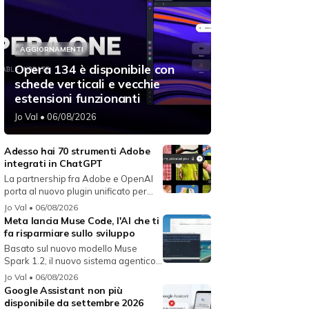
AGGIORNAMENTI
Opera 134 è disponibile con
schede verticali e vecchie
estensioni funzionanti
Jo Val
• 06/08/2026
Adesso hai 70 strumenti Adobe
integrati in ChatGPT
La partnership fra Adobe e OpenAI
porta al nuovo plugin unificato per...
Jo Val
• 06/08/2026
Meta lancia Muse Code, l'AI che ti
fa risparmiare sullo sviluppo
Basato sul nuovo modello Muse
Spark 1.2, il nuovo sistema agentico
fun...
Jo Val
• 06/08/2026
Google Assistant non più
disponibile da settembre 2026