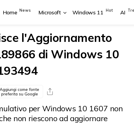
News
Hot
Tr
Home
Microsoft
Windows 11
AI
uisce l'Aggiornamento
189866 di Windows 10
{{POSTS[1].LABEL}}
{{POSTS[1].LABEL}}
{{POSTS[2].LABEL}}
{{POSTS[2].LABEL}}
3193494
{{posts[1].title}}
{{posts[1].title}}
{{posts[2].title}}
{{posts[2].title}}
Aggiungi come fonte
preferita su Google
ulativo per Windows 10 1607 non
ti che non riescono ad aggiornare