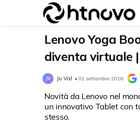
Lenovo Yoga Book:
diventa virtuale 
{{POSTS[0].LABEL}}
{{POSTS[0].LABEL}}
{{posts[0].title}}
{{posts[0].title}}
Jo Val
• 01 settembre 2016
JV
Novità da Lenovo nel mondo
un innovativo Tablet con ta
stesso.