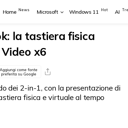
News
Hot
Tr
Home
Microsoft
Windows 11
AI
 la tastiera fisica
| Video x6
{{POSTS[1].LABEL}}
{{POSTS[1].LABEL}}
{{POSTS[2].LABEL}}
{{POSTS[2].LABEL}}
{{posts[1].title}}
{{posts[1].title}}
{{posts[2].title}}
{{posts[2].title}}
Aggiungi come fonte
preferita su Google
 dei 2-in-1, con la presentazione di
stiera fisica e virtuale al tempo