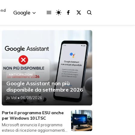
end
Google
{{POSTS[3].LABEL}}
{{POSTS[3].LABEL}}
{{posts[3].title}}
{{posts[3].title}}
ANTICIPAZIONI
Google Assistant non più
disponibile da settembre 2026
Jo Val
• 06/08/2026
Parte il programma ESU anche
per Windows 10 LTSC
Microsoft annuncia il programma
esteso di ricezione aggiornamenti