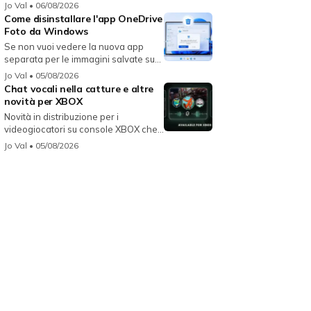
per...
Jo Val
• 06/08/2026
Come disinstallare l'app OneDrive
Foto da Windows
Se non vuoi vedere la nuova app
separata per le immagini salvate su
On...
Jo Val
• 05/08/2026
Chat vocali nella catture e altre
novità per XBOX
Novità in distribuzione per i
videogiocatori su console XBOX che
migli...
Jo Val
• 05/08/2026