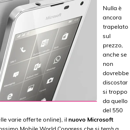
Nulla è
ancora
trapelato
sul
prezzo,
anche se
non
dovrebbe
discostar
si troppo
da quello
del 550
le varie offerte online), il
nuovo Microsoft
ossimo Mobile World Congress che si terrà a