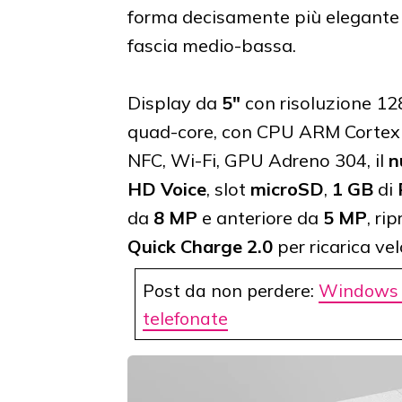
forma decisamente più elegante 
fascia medio-bassa.
Display da
5"
con risoluzione 12
quad-core, con CPU ARM Corte
NFC, Wi-Fi, GPU Adreno 304, il
n
HD Voice
, slot
microSD
,
1 GB
di
da
8 MP
e anteriore da
5 MP
, ri
Quick Charge 2.0
per ricarica vel
Post da non perdere:
Windows 1
telefonate