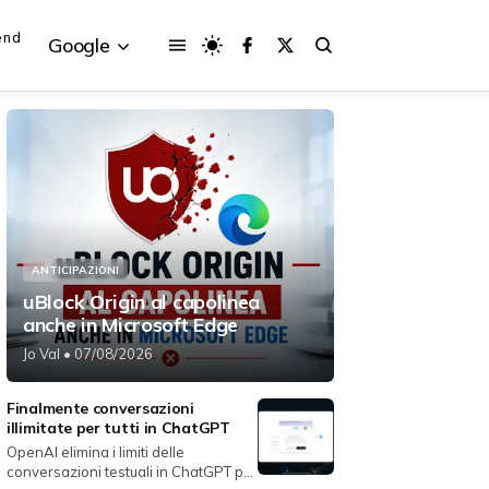
end
Google
{{POSTS[3].LABEL}}
{{POSTS[3].LABEL}}
{{posts[3].title}}
{{posts[3].title}}
ANTICIPAZIONI
uBlock Origin al capolinea
anche in Microsoft Edge
Jo Val
• 07/08/2026
Finalmente conversazioni
illimitate per tutti in ChatGPT
OpenAI elimina i limiti delle
conversazioni testuali in ChatGPT per