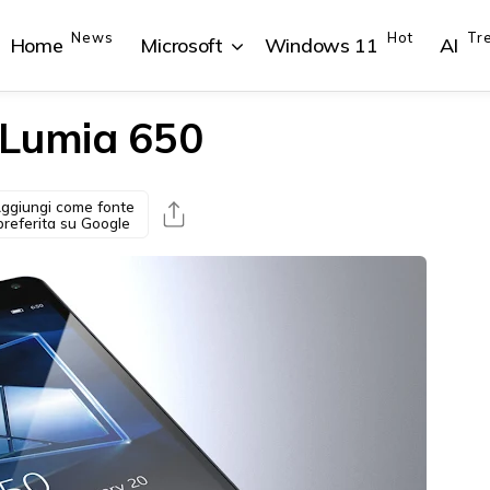
News
Hot
Tr
Home
Microsoft
Windows 11
AI
 Lumia 650
ggiungi come fonte
{{POSTS[1].LABEL}}
{{POSTS[1].LABEL}}
{{POSTS[2].LABEL}}
{{POSTS[2].LABEL}}
preferita su Google
{{posts[1].title}}
{{posts[1].title}}
{{posts[2].title}}
{{posts[2].title}}