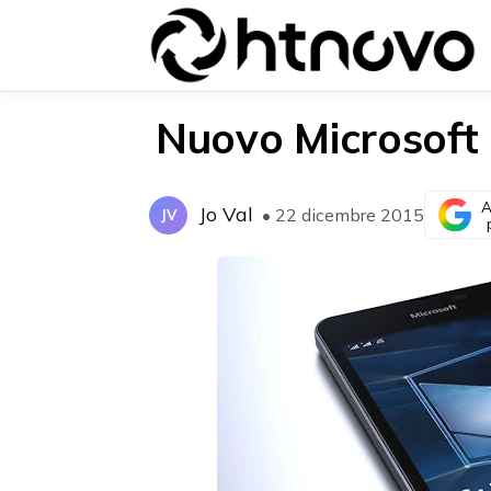
Nuovo Microsoft
A
Jo Val
• 22 dicembre 2015
JV
{{POSTS[0].LABEL}}
{{POSTS[0].LABEL}}
{{posts[0].title}}
{{posts[0].title}}