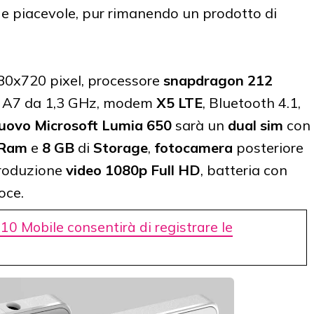
e piacevole, pur rimanendo un prodotto di
80x720 pixel, processore
snapdragon 212
x A7 da 1,3 GHz, modem
X5 LTE
, Bluetooth 4.1,
uovo Microsoft Lumia 650
sarà un
dual sim
con
Ram
e
8 GB
di
Storage
,
fotocamera
posteriore
produzione
video 1080p Full HD
, batteria con
oce.
0 Mobile consentirà di registrare le