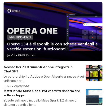
AGGIORNAMENTI
Opera 134 è disponibile con schede verticali e
vecchie estensioni funzionanti
Jo Val
• 06/08/2026
Adesso hai 70 strumenti Adobe integrati in
ChatGPT
La partnership fra Adobe e OpenAI porta al nuovo plugin
unificato per...
Jo Val
• 06/08/2026
Meta lancia Muse Code, l'AI che ti fa risparmiare
sullo sviluppo
Basato sul nuovo modello Muse Spark 1.2, il nuovo
sistema agentico fun...