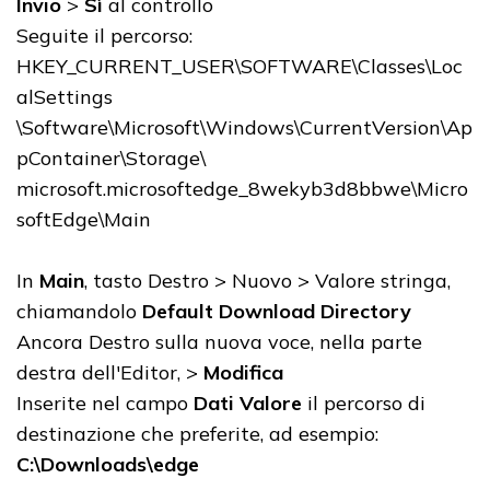
Invio
>
Sì
al controllo
Seguite il percorso:
HKEY_CURRENT_USER\SOFTWARE\Classes\Loc
alSettings
\Software\Microsoft\Windows\CurrentVersion\Ap
pContainer\Storage\
microsoft.microsoftedge_8wekyb3d8bbwe\Micro
softEdge\Main
In
Main
, tasto Destro > Nuovo > Valore stringa,
chiamandolo
Default Download Directory
Ancora Destro sulla nuova voce, nella parte
destra dell'Editor, >
Modifica
Inserite nel campo
Dati Valore
il percorso di
destinazione che preferite, ad esempio:
C:\Downloads\edge