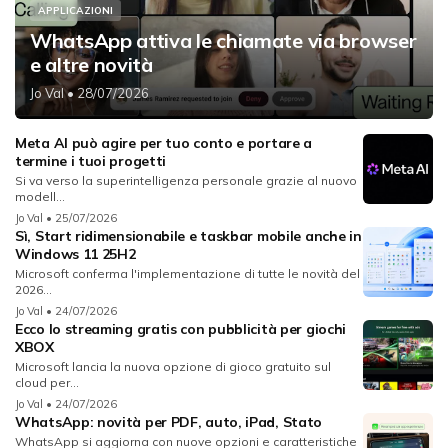
APPLICAZIONI
WhatsApp attiva le chiamate via browser
e altre novità
Jo Val
• 28/07/2026
Meta AI può agire per tuo conto e portare a
termine i tuoi progetti
Si va verso la superintelligenza personale grazie al nuovo
modell...
Jo Val
• 25/07/2026
Sì, Start ridimensionabile e taskbar mobile anche in
Windows 11 25H2
Microsoft conferma l'implementazione di tutte le novità del
2026...
Jo Val
• 24/07/2026
Ecco lo streaming gratis con pubblicità per giochi
XBOX
Microsoft lancia la nuova opzione di gioco gratuito sul
cloud per...
Jo Val
• 24/07/2026
WhatsApp: novità per PDF, auto, iPad, Stato
WhatsApp si aggiorna con nuove opzioni e caratteristiche