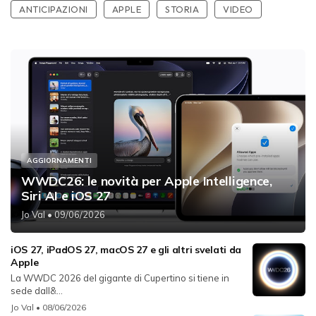
ANTICIPAZIONI
APPLE
STORIA
VIDEO
AGGIORNAMENTI
WWDC26: le novità per Apple Intelligence,
Siri AI e iOS 27
Jo Val
• 09/06/2026
iOS 27, iPadOS 27, macOS 27 e gli altri svelati da
Apple
La WWDC 2026 del gigante di Cupertino si tiene in
sede dall&...
Jo Val
• 08/06/2026